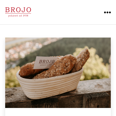
Menu
Pekáreň
BROJO
|
Považská
Bystrica