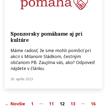
Sponzorsky pomáhame aj pri
kultúre
Máme radosť, že sme mohli pomôcť pri
akcii s Milanom Sládkom, čestným
občanom PB. Zaujíma vás, ako? Odpoveď
nájdete v článku.
30. apríla 2023
Stránkovanie
…
…
←
Novšie
1
11
12
13
16