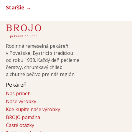
príspevkov
Staršie
→
Rodinná remeselná pekáreň
v Považskej Bystrici s tradíciou
od roku 1938. Každý deň pečieme
čerstvý, chrumkavý chlieb
a chutné pečivo pre náš región.
Pekáreň
Náš príbeh
Naše výrobky
Kde kúpite naše výrobky
BROJO pomáha
Časté otázky