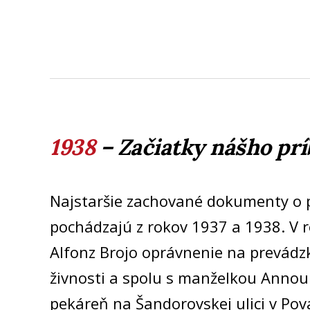
1938
–
Začiatky nášho pr
Najstaršie zachované dokumenty o 
pochádzajú z rokov 1937 a 1938. V r
Alfonz Brojo oprávnenie na prevádz
živnosti a spolu s manželkou Annou s
pekáreň na Šandorovskej ulici v Pova