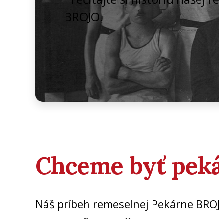
BROJO.
Chceme byť pekár
Náš príbeh remeselnej Pekárne BRO