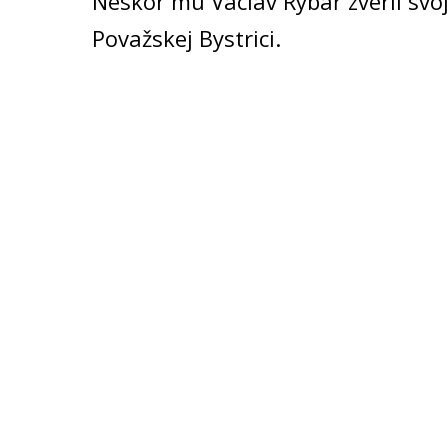
Neskôr mu Václav Rybář zveril svo
Považskej Bystrici.