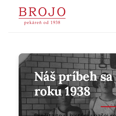
Pekáreň
BROJO
|
Považská
Bystrica
Náš príbeh sa 
roku 1938
Prečítajte si históriu našej 