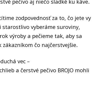
stvé pečivo aj niečo sladké ku káve.
ítime zodpovednosť za to, čo jete vy
si starostlivo vyberáme suroviny,
rok výroby a pečieme tak, aby sa
k zákazníkom čo najčerstvejšie.
oduchá vec –
chlieb a čerstvé pečivo BROJO mohli