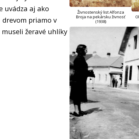
e uvádza aj ako
Živnostenský list Alfonza
Broja na pekársku živnosť
O
i drevom priamo v
(1938)
í museli žeravé uhlíky