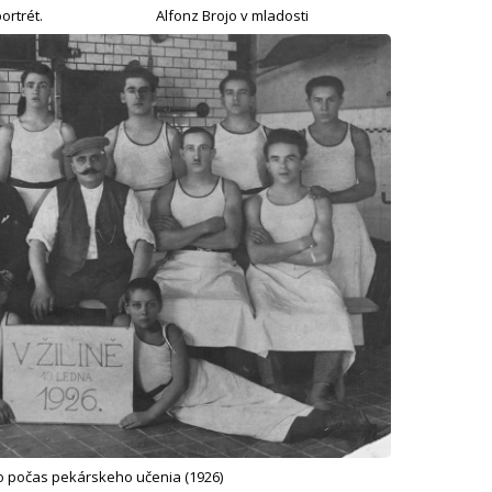
ortrét.
Alfonz Brojo v mladosti
o počas pekárskeho učenia (1926)