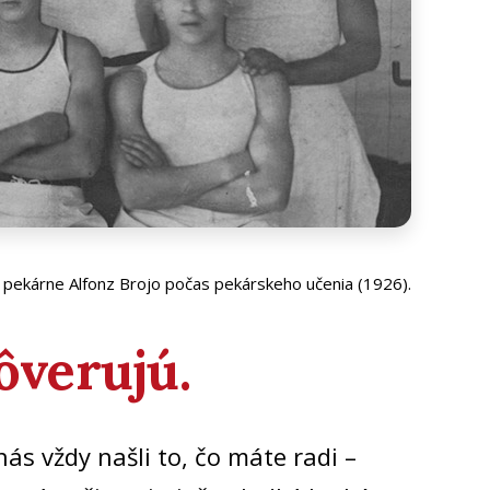
eľ pekárne Alfonz Brojo počas pekárskeho učenia (1926).
ôverujú.
nás vždy našli to, čo máte radi –