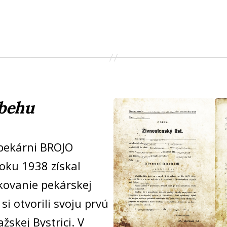
íbehu
pekárni BROJO
oku 1938 získal
kovanie pekárskej
i otvorili svoju prvú
žskej Bystrici. V