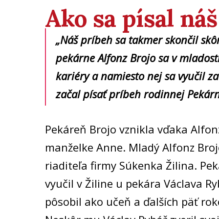
Ako sa písal ná
„Náš príbeh sa takmer skončil skôr
pekárne Alfonz Brojo sa v mladost
kariéry a namiesto nej sa vyučil z
začal písať príbeh rodinnej Pekár
Pekáreň Brojo vznikla vďaka Alfonz
manželke Anne. Mladý Alfonz Broj
riaditeľa firmy Súkenka Žilina. P
vyučil v Žiline u pekára Václava R
pôsobil ako učeň a ďalších päť ro