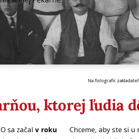
Na fotografii: zakladat
ňou, ktorej ľudia d
JO sa začal
v roku
Chceme, aby ste si u 