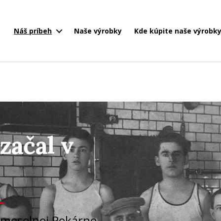
Náš príbeh
Naše výrobky
Kde kúpite naše výrobk
začal v
remeselnej Pekárne