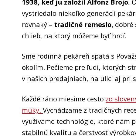
1938, keď ju založil Alfonz Brojo.
O
vystriedalo niekoľko generácií pekár
rovnaký –
tradičné remeslo,
dobré 
chlieb, na ktorý môžeme byť hrdí.
Sme rodinná pekáreň spätá s Považs
okolím. Pečieme pre ľudí, ktorých s
v našich predajniach, na ulici aj pri
Každé ráno miesime cesto
zo sloven
múky.
Vychádzame z tradičných rece
využívame technológie, ktoré nám 
stabilnú kvalitu a čerstvosť výrobko