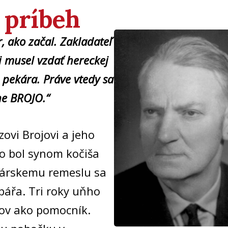
š príbeh
, ako začal. Zakladateľ
i musel vzdať hereckej
a pekára. Práve vtedy sa
ne BROJO.“
ovi Brojovi a jeho
o bol synom kočiša
ekárskemu remeslu sa
ybářa. Tri roky uňho
kov ako pomocník.