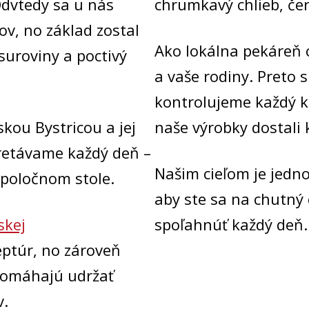
dvtedy sa u nás
chrumkavý chlieb, čer
ov, no základ zostal
Ako lokálna pekáreň c
suroviny a poctivý
a vaše rodiny. Preto 
kontrolujeme každý k
kou Bystricou a jej
naše výrobky dostali 
tretávame každý deň –
Našim cieľom je jedn
 spoločnom stole.
aby ste sa na chutný 
skej
spoľahnúť každý deň.
ptúr, no zároveň
pomáhajú udržať
v.