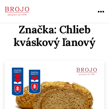
Menu
Pekáreň
BROJO
Značka:
Chlieb
|
Považská
kváskový ľanový
Bystrica