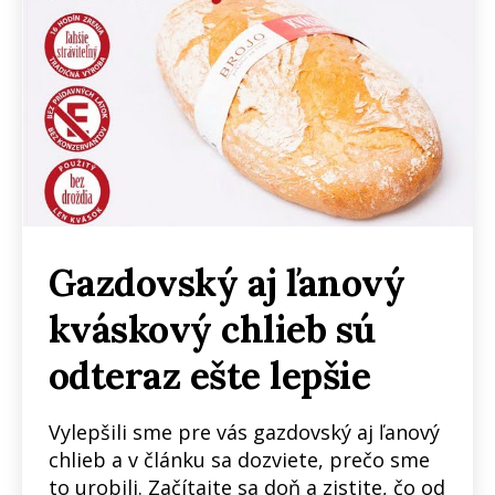
Gazdovský aj ľanový
kváskový chlieb sú
odteraz ešte lepšie
Vylepšili sme pre vás gazdovský aj ľanový
chlieb a v článku sa dozviete, prečo sme
to urobili. Začítajte sa doň a zistite, čo od