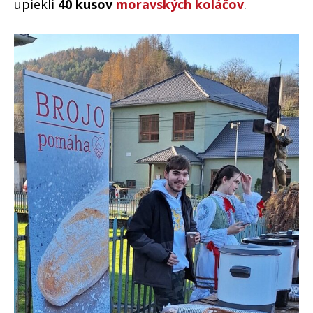
upiekli
40 kusov
moravských koláčov
.