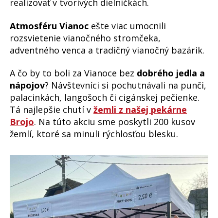
realizovať v tvorivých dielničkách.
Atmosféru Vianoc
ešte viac umocnili
rozsvietenie vianočného stromčeka,
adventného venca a tradičný vianočný bazárik.
A čo by to boli za Vianoce bez
dobrého jedla a
nápojov
? Návštevníci si pochutnávali na punči,
palacinkách, langošoch či cigánskej pečienke.
Tá najlepšie chutí v
žemli z našej pekárne
Brojo
. Na túto akciu sme poskytli 200 kusov
žemlí, ktoré sa minuli rýchlosťou blesku.