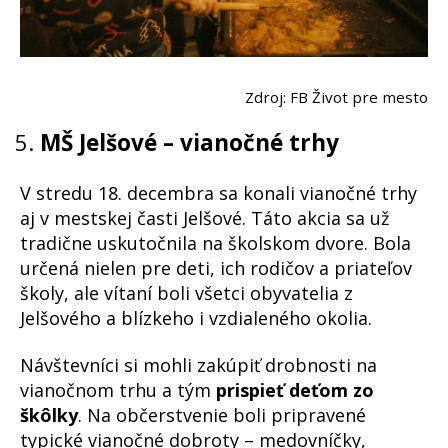
Zdroj: FB Život pre mesto
MŠ Jelšové – vianočné trhy
V stredu 18. decembra sa konali vianočné trhy
aj v mestskej časti Jelšové. Táto akcia sa už
tradične uskutočnila na školskom dvore. Bola
určená nielen pre deti, ich rodičov a priateľov
školy, ale vítaní boli všetci obyvatelia z
Jelšového a blízkeho i vzdialeného okolia.
Návštevníci si mohli zakúpiť drobnosti na
vianočnom trhu a tým
prispieť deťom zo
škôlky
. Na občerstvenie boli pripravené
typické vianočné dobroty – medovníčky,