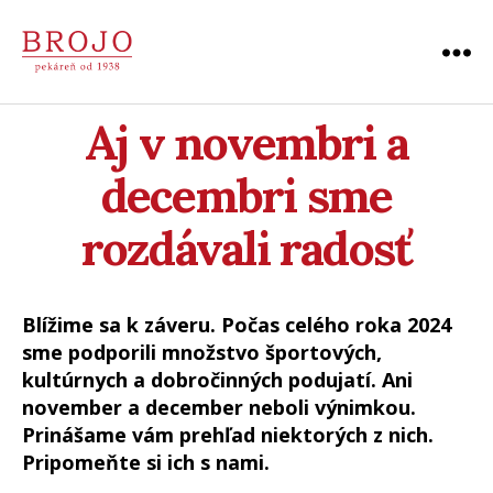
Menu
Pekáreň
BROJO
Aj v novembri a
|
Považská
Bystrica
decembri sme
rozdávali radosť
Blížime sa k záveru. Počas celého roka 2024
sme podporili množstvo športových,
kultúrnych a dobročinných podujatí. Ani
november a december neboli výnimkou.
Prinášame vám prehľad niektorých z nich.
Pripomeňte si ich s nami.