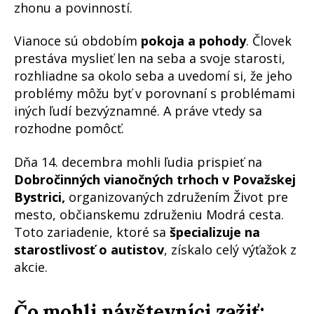
zhonu a povinností.
Vianoce sú obdobím
pokoja a pohody
. Človek
prestáva myslieť len na seba a svoje starosti,
rozhliadne sa okolo seba a uvedomí si, že jeho
problémy môžu byť v porovnaní s problémami
iných ľudí bezvýznamné. A práve vtedy sa
rozhodne pomôcť.
Dňa 14. decembra mohli ľudia prispieť na
Dobročinných vianočných trhoch v Považskej
Bystrici,
organizovaných združením Život pre
mesto, občianskemu združeniu Modrá cesta.
Toto zariadenie, ktoré sa
špecializuje na
starostlivosť o autistov
, získalo celý výťažok z
akcie.
Čo mohli návštevníci zažiť: