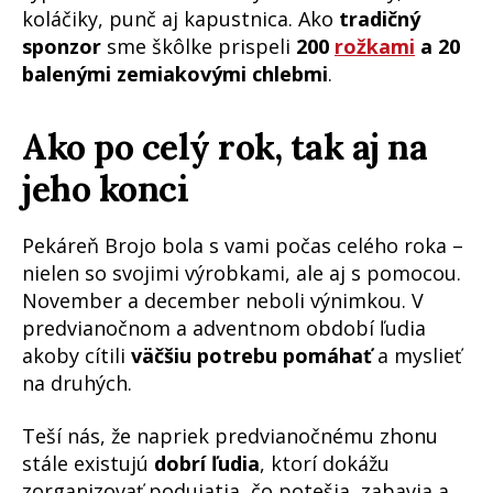
koláčiky, punč aj kapustnica. Ako
tradičný
sponzor
sme škôlke prispeli
200
rožkami
a 20
balenými zemiakovými chlebmi
.
Ako po celý rok, tak aj na
jeho konci
Pekáreň Brojo bola s vami počas celého roka –
nielen so svojimi výrobkami, ale aj s pomocou.
November a december neboli výnimkou. V
predvianočnom a adventnom období ľudia
akoby cítili
väčšiu potrebu pomáhať
a myslieť
na druhých.
Teší nás, že napriek predvianočnému zhonu
stále existujú
dobrí ľudia
, ktorí dokážu
zorganizovať podujatia, čo potešia, zabavia a