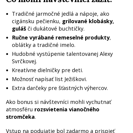
Tradičné jarmočné jedlá a nápoje, ako
cigánsku pečienku,
grilované klobásky,
guláš
či dukátové buchtičky.
Ručne vyrábané remeselné produkty
,
oblátky a tradičné imelo.
Hudobné vystúpenie talentovanej Alexy
Svrčkovej.
Kreatívne dielničky pre deti.
Možnosť napísať list Ježiškovi.
Extra darčeky pre šťastných výhercov.
Ako bonus si návštevníci mohli vychutnať
atmosféru
rozsvietenia vianočného
stromčeka
.
Vstup na podujatie bol zadarmo a prispieť