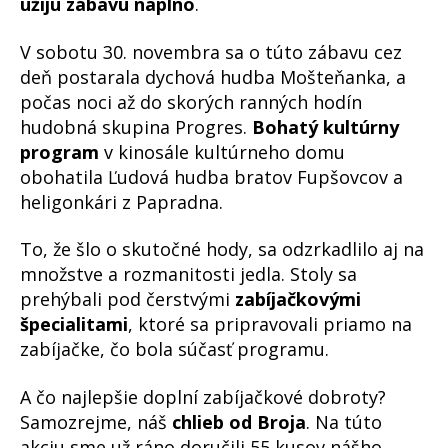
užijú zábavu naplno
.
V sobotu 30. novembra sa o túto zábavu cez
deň postarala dychová hudba Mošteňanka, a
počas noci až do skorých ranných hodín
hudobná skupina Progres.
Bohatý kultúrny
program
v kinosále kultúrneho domu
obohatila Ľudová hudba bratov Fupšovcov a
heligonkári z Papradna.
To, že šlo o skutočné hody, sa odzrkadlilo aj na
množstve a rozmanitosti jedla. Stoly sa
prehýbali pod čerstvými
zabíjačkovými
špecialitami
, ktoré sa pripravovali priamo na
zabíjačke, čo bola súčasť programu.
A čo najlepšie doplní zabíjačkové dobroty?
Samozrejme, náš
chlieb od Broja
. Na túto
akciu sme už ráno doručili 55 kusov nášho