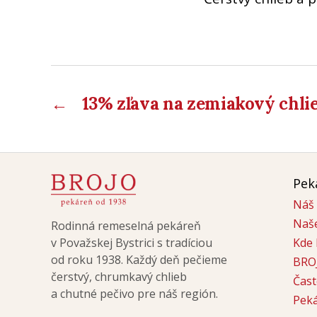
←
13% zľava na zemiakový chli
Pek
Náš 
Naš
Rodinná remeselná pekáreň
v Považskej Bystrici s tradíciou
Kde 
od roku 1938. Každý deň pečieme
BRO
čerstvý, chrumkavý chlieb
Čast
a chutné pečivo pre náš región.
Peká