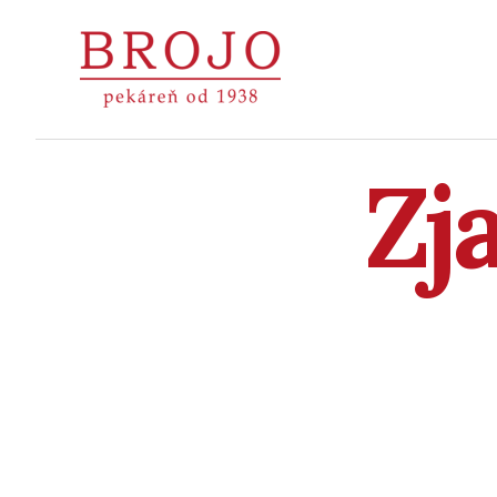
Pekáreň
BROJO
|
Zj
Považská
Bystrica