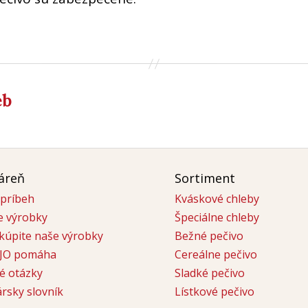
eb
áreň
Sortiment
príbeh
Kváskové chleby
e výrobky
Špeciálne chleby
kúpite naše výrobky
Bežné pečivo
JO pomáha
Cereálne pečivo
é otázky
Sladké pečivo
rsky slovník
Lístkové pečivo