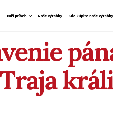
Náš príbeh
Naše výrobky
Kde kúpite naše výrobk
avenie pán
Traja král