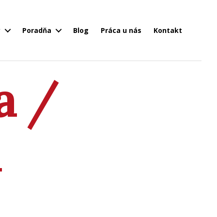
y
Poradňa
Blog
Práca u nás
Kontakt
a /
i